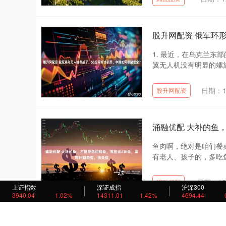
股升网配资 俄军环
1. 最近，在乌克兰
翼无人机没有明显的螺旋
日期：1
股升网配资
涌融优配 大补的鱼
鱼肉啊，绝对是咱们餐
有老人、孩子的，多吃鱼
日期：12
涌融优配
上证指数
深证成指
沪深300
3940.04
1.02%
14311.01
1.42%
4694.44
天美配资 淮北矿业