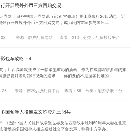
工行开展境外外币三方回购交易
证券网 上证报中国证券网讯（记者 常佩琦）据工商银行26日消息，近
银行开展境外外币三方回购交易，成为境内首家参与国际....
02
来源：散户配资网站
查看：
213
分类：
配资炒股平台
摄影包车攻略：4
月上旬，川西高原就变成了一幅浓墨重彩的油画。作为在成都深耕多年的旅
摄影爱好者对独特视角的追求——你们要的不是游客扎堆的....
-26
来源：吉林炒股配资平台
查看：
89
分类：
配资炒股平台
！多国领导人接连发文称赞九三阅兵
3日，纪念中国人民抗日战争暨世界反法西斯战争胜利80周年大会在北京
念活动的多国领导人接连通过社交平台发声，称赞中方举办....