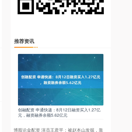
推荐资讯
创融配资 申通快递：8月12日融资买入1.27亿
元，融资融券余额5.62亿元
博股论金配资 演员王君平：被赵本山发掘，靠