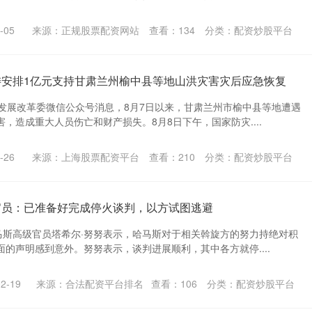
-05
来源：正规股票配资网站
查看：
134
分类：
配资炒股平台
委安排1亿元支持甘肃兰州榆中县等地山洪灾害灾后应急恢复
家发展改革委微信公众号消息，8月7日以来，甘肃兰州市榆中县等地遭遇
，造成重大人员伤亡和财产损失。8月8日下午，国家防灾....
-26
来源：上海股票配资平台
查看：
210
分类：
配资炒股平台
官员：已准备好完成停火谈判，以方试图逃避
哈马斯高级官员塔希尔·努努表示，哈马斯对于相关斡旋方的努力持绝对积
的声明感到意外。努努表示，谈判进展顺利，其中各方就停....
2-19
来源：合法配资平台排名
查看：
106
分类：
配资炒股平台