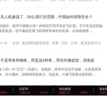
形无人机参战了，50公里打击范围，中国如何保障安全？
东部的战区，夜空中频繁出现一种形状不同寻常的飞行器。它与常见的四旋
桨轨迹，也不像固定翼飞机那样有修长的机身。从地面观察....
2-18
来源：配资网络配资炒股
查看：
220
分类：
配资炒股平台
，不是带鱼和鲫鱼，而是这4种鱼，常吃补脑益智，强免疫
桌上的一大“宝贝”！高蛋白、低脂肪，营养丰富还不油腻，尤其是家里
，对大脑好，还能增强免疫力。说起鱼，大家可能最先想到的....
-11
来源：炒股配资软件排名
查看：
180
分类：
配资炒股平台
北证50
创业板指
基金
0.93%
1134.24
1.01%
3563.12
1.35%
7242
集团构建产学研协创平台 打造化工产业生态圈