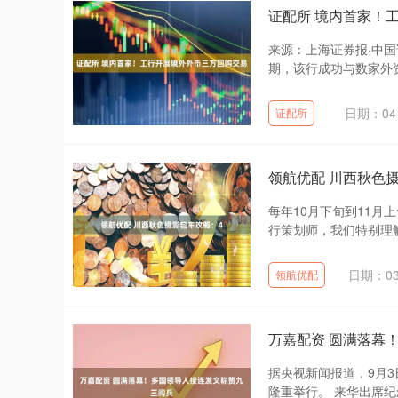
证配所 境内首家！
来源：上海证券报·中国
期，该行成功与数家外资
日期：04-
证配所
领航优配 川西秋色
每年10月下旬到11
行策划师，我们特别理解
日期：03
领航优配
万嘉配资 圆满落幕
据央视新闻报道，9月
隆重举行。 来华出席纪