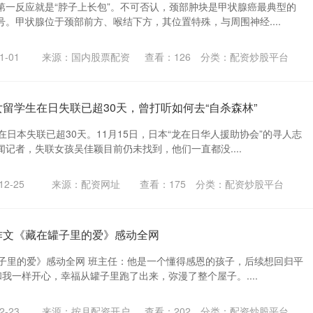
第一反应就是“脖子上长包”。不可否认，颈部肿块是甲状腺癌最典型的
。甲状腺位于颈部前方、喉结下方，其位置特殊，与周围神经....
-01
来源：国内股票配资
查看：
126
分类：
配资炒股平台
女留学生在日失联已超30天，曾打听如何去“自杀森林”
在日本失联已超30天。11月15日，日本“龙在日华人援助协会”的寻人志
记者，失联女孩吴佳颖目前仍未找到，他们一直都没....
2-25
来源：配资网址
查看：
175
分类：
配资炒股平台
生作文《藏在罐子里的爱》感动全网
罐子里的爱》感动全网 班主任：他是一个懂得感恩的孩子，后续想回归平
和我一样开心，幸福从罐子里跑了出来，弥漫了整个屋子。....
-23
来源：按月配资开户
查看：
202
分类：
配资炒股平台