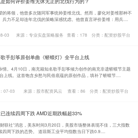
化是如何评价姜维无休无止的北伐行为的？
望的将领，他曾多次随同军事统帅姜维北伐。然而，廖化对姜维那种不
兵力不足却连年北伐的策略深感忧虑。他曾直言评价姜维：用兵....
8-03
来源：专业实盘策略服务
查看：
178
分类：
配资炒股平台
籍歌手彭筝原创单曲《蛴蟆灯》全平台上线
乡情。4月10日，南充籍知名歌手彭筝倾力创作的南充非遗蛴蟆节主题
台上线。这首饱含乡愁与民俗底蕴的原创作品，填补了蛴蟆节....
07-03
来源：股市配资风云
查看：
86
分类：
配资炒股平台
已连续四周下跌 AMD近期跌幅超33%
“财联社”消息，美东时间3月20日，美股市场整体表现不佳，三大指数
四周下跌的态势。 道琼斯工业平均指数当日下跌0.9....