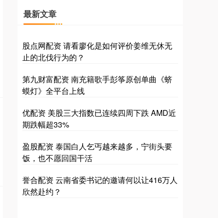
最新文章
股点网配资 请看廖化是如何评价姜维无休无
止的北伐行为的？
第九财富配资 南充籍歌手彭筝原创单曲《蛴
蟆灯》全平台上线
优配资 美股三大指数已连续四周下跌 AMD近
期跌幅超33%
盈股配资 泰国白人乞丐越来越多，宁街头要
饭，也不愿回国干活
誉合配资 云南省委书记的邀请何以让416万人
欣然赴约？