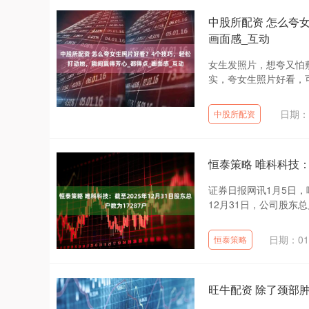
中股所配资 怎么夸
画面感_互动
女生发照片，想夸又怕
实，夸女生照片好看，可
日期：0
中股所配资
恒泰策略 唯科科技：截
证券日报网讯1月5日，
12月31日，公司股东总户数
日期：01
恒泰策略
旺牛配资 除了颈部