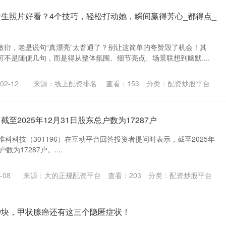
女生照片好看？4个技巧，轻松打动她，瞬间赢得芳心_都得点_
敷衍，老是说句“真漂亮”太普通了？别让这简单的夸赞毁了机会！其
不是随便几句，而是得从整体氛围、细节亮点、场景联想到幽默....
2-12
来源：线上配资排名
查看：
153
分类：
配资炒股平台
至2025年12月31日股东总户数为17287户
唯科科技（301196）在互动平台回答投资者提问时表示，截至2025年
为17287户。....
-08
来源：大的正规配资平台
查看：
203
分类：
配资炒股平台
肿块，甲状腺癌还有这三个隐匿症状！