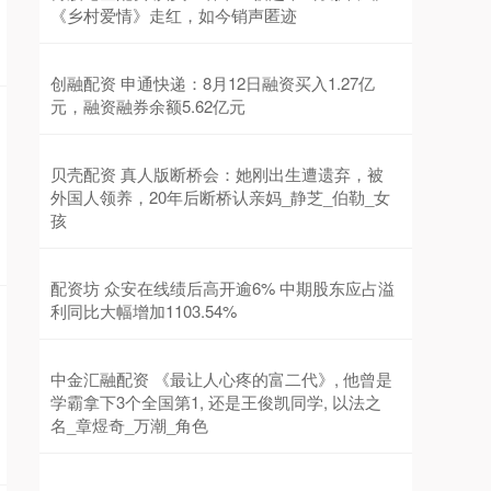
《乡村爱情》走红，如今销声匿迹
创融配资 申通快递：8月12日融资买入1.27亿
元，融资融券余额5.62亿元
贝壳配资 真人版断桥会：她刚出生遭遗弃，被
外国人领养，20年后断桥认亲妈_静芝_伯勒_女
孩
配资坊 众安在线绩后高开逾6% 中期股东应占溢
利同比大幅增加1103.54%
中金汇融配资 《最让人心疼的富二代》, 他曾是
学霸拿下3个全国第1, 还是王俊凯同学, 以法之
名_章煜奇_万潮_角色