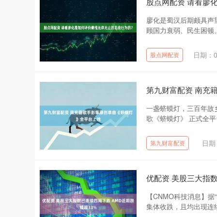
股点网配资 请看廖
廖化是蜀汉后期颇具声
顾国力衰弱、民生困顿、
日期：0
股点网配资
第九财富配资 南充
一盏蛴蟆灯，三百年故
歌《蛴蟆灯》 正式全平
日期：
第九财富配资
优配资 美股三大指数
【CNMO科技消息】据
集体收跌，且均出现连续