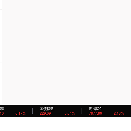
指数
国债指数
期指IC0
.10
0.17%
229.69
0.04%
7877.80
2.13%