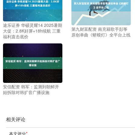
途乐证券 华硕灵耀14 2025暑期
第九财富配资 南充籍歌手彭筝
大促：2.8K好屏+18h续航 三重
原创单曲《蛴蟆灯》全平台上线
福利直击底价
安信配资 韩军：监测到朝鲜开
始拆除对韩扩音广播设施
相关评论
本文评分
*