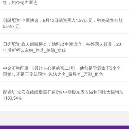
红，如今销声匿迹
创融配资 申通快递：8月12日融资买入1.27亿元，融资融券余额
5.62亿元
贝壳配资 真人版断桥会：她刚出生遭遗弃，被外国人领养，20
年后断桥认亲妈_静芝_伯勒_女孩
中金汇融配资 《最让人心疼的富二代》, 他曾是学霸拿下3个全
国第1, 还是王俊凯同学, 以法之名_章煜奇_万潮_角色
配资坊 众安在线绩后高开逾6% 中期股东应占溢利同比大幅增加
1103.54%