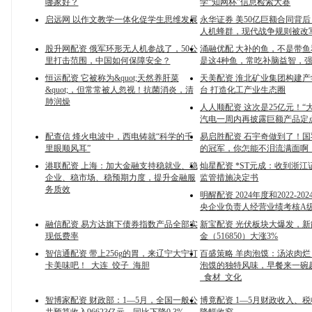
哪家好？
学“知网杯”信息检索大赛
启远网 以作文教学一体化促学生思维发展
永华证券 美50亿巨额合同背后 
人机蜂群，现代战争规则被改
股升网配资 俄军环形无人机参战了，50公
涌融优配 大补的鱼，不是带
里打击范围，中国如何保障安全？
是这4种鱼，常吃补脑益智，
恒运配资 它被称为&quot;天然养肝菜
天美配资 淮北矿业集团构建
&quot;，但常常被人忽视！抗菌消炎，清
台 打造化工产业生态圈
肺润燥
人人顺配资 这次是25亿元！“
汽电一周内再披露巨额产品定
配查信 烽火电波中，西电铸就“科学的千
易启胜配资 石宇奇做到了！国
里眼顺风耳”
的冠军，你怎能不泪流满面啊
港联配资 上海：加大金融支持稳就业、稳
灿星配资 *ST元成：收到浙
企业、稳市场、稳预期力度，提升金融服
监管措施决定书
务质效
明醒配资 2024年度和2022-20
央企业负责人经营业绩考核A
融信配资 易方达旗下债券指数产品全部实
新宝配资 光伏板块大爆发，新
现低费率
金（516850）大涨3%
智信通配资 带上256g的胃，来辽宁大宁打
百盛策略 羊肉泡馍：汤浓肉
卡美味吧！_大连_饺子_海胆
泡馍的独特风味，早餐来一碗
_食材_文化
智博家配资 财政部：1—5月，全国一般公
博竟配资 1—5月财政收入、