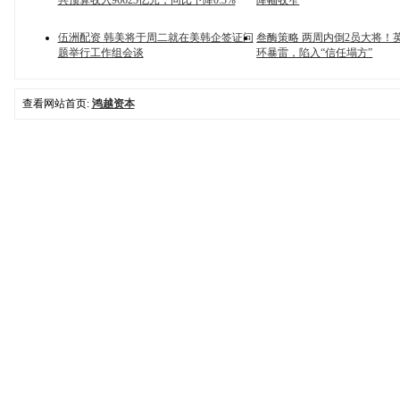
共预算收入96623亿元，同比下降0.3%
降幅收窄
伍洲配资 韩美将于周二就在美韩企签证问
叁酶策略 两周内倒2员大将！
题举行工作组会谈
环暴雷，陷入“信任塌方”
查看网站首页:
鸿越资本