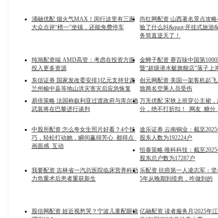
涌融优配 烟火气MAX！闵行这里有三家
尚红网配资 山西著名景点攻
大众点评“榜一”坐镇，还能免费停车
验了什么叫&quot;开挂式旅游&q
务简直逆天了！
纯旭配资端 AMD高管：考虑在投资方面
金蝉子配资 赛百味中国第100
投入更多资源
暨“超级潜水艇旗舰店”落子上
东信证券 国家发改委安排1亿元支持甘肃
创元网配资 美国一架客机起
兰州榆中县等地山洪灾害灾后应急恢复
致两名空乘人员受伤
易倍策略 法国称叙利亚过渡政府与库尔德
万无优配 宋轶上班穿公主裙
武装将在巴黎进行谈判
分，绝不打折扣！_网友_糖分
中股所配资 怎么夸女生照片好看？4个技
途乐证券 云南铜业：截至2025
巧，轻松打动她，瞬间赢得芳心_都得点_
股东人数为192224户
画面感_互动
恒泰策略 唯科科技：截至2025
股东总户数为17287户
我要配资 吉林省一汽总医院临床营养科助
乐配资 抗癌第一人凌志军：
力危重术后患者重获新生
5年从晚期到痊愈，咋做到的
股信网配资 娃近视愁哭？宁波儿童配眼镜
亿融配资 读者服务月|2025年