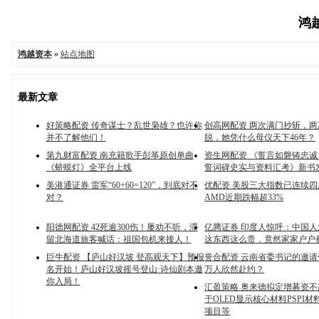
鸿越
鸿越资本
»
站点地图
最新文章
好策略配资 传奇谋士？乱世枭雄？也许你
创高网配资 两次满门抄斩，
并不了解他们！
脱，她凭什么母仪天下46年？
第九财富配资 南充籍歌手彭筝原创单曲
资生网配资 《誓言如磐铸忠
《蛴蟆灯》全平台上线
誓词碑史实与资料汇考》新书
美港通证券 雷军“60+60=120”，到底对不
优配资 美股三大指数已连续四
对？
AMD近期跌幅超33%
阳德网配资 42死逾300伤！屡劝不听，滞
亿腾证券 印度人惊呼：中国
留北海道旅客喊话：祖国包机来接人！
这东西这么贵，竟然家家户户
巨牛配资 【庐山好汉坡 登高观天下】预报
誉合配资 云南省委书记的邀请何
名开始！庐山好汉坡摇号登山·诗仙剧本邀
万人欣然赴约？
你入局！
汇盈策略 奥来德拟定增募资不
于OLED显示核心材料PSPI
项目等