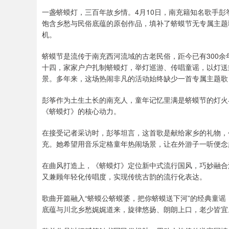
一盏蛴蟆灯，三百年故乡情。4月10日，南充籍知名歌手彭
饱含乡愁与民俗底蕴的原创作品，填补了蛴蟆节无专属主题
机。
蛴蟆节是流传于南充西河流域的古老民俗，距今已有300余
十四，家家户户扎制蛴蟆灯，举灯巡游、传唱童谣，以灯送
景。多年来，这场热闹非凡的活动始终缺少一首专属主题歌
彭筝作为土生土长的南充人，童年记忆里满是蛴蟆节的灯火
《蛴蟆灯》的核心动力。
在接受记者采访时，彭筝坦言，这首歌是献给家乡的礼物，
充。她希望用音乐定格童年热闹场景，让在外游子一听便念
在曲风打造上，《蛴蟆灯》定位新中式流行国风，巧妙融合
又兼顾年轻化传唱度，实现传统古韵的流行化表达。
歌曲开篇融入“蛴蟆公蛴蟆婆，把你蛴蟆送下河”的经典童
底蕴与川北乡愁娓娓道来，旋律悠扬、朗朗上口，老少皆宜