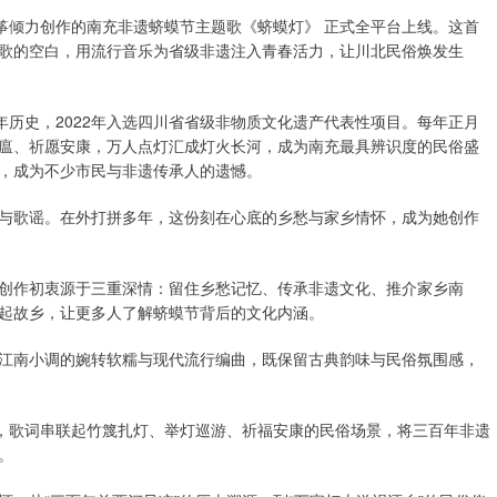
筝倾力创作的南充非遗蛴蟆节主题歌《蛴蟆灯》 正式全平台上线。这首
歌的空白，用流行音乐为省级非遗注入青春活力，让川北民俗焕发生
年历史，2022年入选四川省省级非物质文化遗产代表性项目。每年正月
瘟、祈愿安康，万人点灯汇成灯火长河，成为南充最具辨识度的民俗盛
，成为不少市民与非遗传承人的遗憾。
与歌谣。在外打拼多年，这份刻在心底的乡愁与家乡情怀，成为她创作
创作初衷源于三重深情：留住乡愁记忆、传承非遗文化、推介家乡南
起故乡，让更多人了解蛴蟆节背后的文化内涵。
江南小调的婉转软糯与现代流行编曲，既保留古典韵味与民俗氛围感，
谣，歌词串联起竹篾扎灯、举灯巡游、祈福安康的民俗场景，将三百年非遗
。