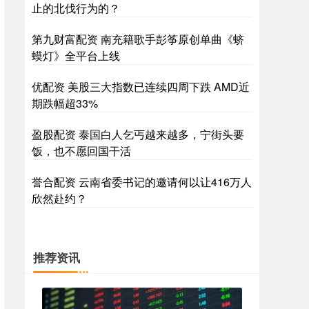
止的北伐行为的？
第九财富配资 南充籍歌手彭筝原创单曲《蛴
蟆灯》全平台上线
优配资 美股三大指数已连续四周下跌 AMD近
期跌幅超33%
盈股配资 泰国白人乞丐越来越多，宁街头要
饭，也不愿回国干活
誉合配资 云南省委书记的邀请何以让416万人
欣然赴约？
推荐资讯