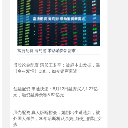
富捷配资 海岛游 带动消费新需求
博股论金配资 演员王君平：被赵本山发掘，靠
《乡村爱情》走红，如今销声匿迹
创融配资 申通快递：8月12日融资买入1.27亿
元，融资融券余额5.62亿元
贝壳配资 真人版断桥会：她刚出生遭遗弃，被
外国人领养，20年后断桥认亲妈_静芝_伯勒_女
孩