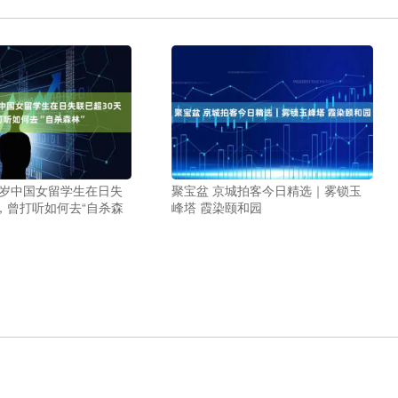
0岁中国女留学生在日失
聚宝盆 京城拍客今日精选｜雾锁玉
，曾打听如何去“自杀森
峰塔 霞染颐和园