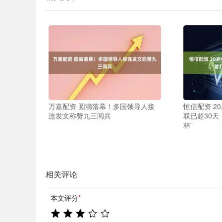
万嘉配资 圆满落幕！多国领导人接
恒信配资 2
连发文称赞九三阅兵
联已超30天
林”
相关评论
本文评分
*