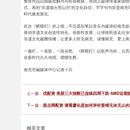
整首作品以细腻笔触书写民俗根脉，用动人旋律传递家国情怀
式，再到“非遗烟火照山河”的文化自信，字字句句皆是南
时代焕发新生。
此次《蛴蟆灯》的上线，不仅是彭筝以音乐为媒讲好南充故
推动非遗文化创造性转化、创新性发展，让传统民俗走出乡
非遗文化破圈传播，让更多人听见南充、读懂南充、爱上南
一盏灯，一首歌，一段乡愁。《蛴蟆灯》以歌声为炬，点亮
在新时代久久传唱、熠熠生辉。
南充市融媒体中心记者卜兵
上一篇：
优配资 美股三大指数已连续四周下跌 AMD近期跌
下一篇：
股点网配资 请看廖化是如何评价姜维无休无止
相关文章