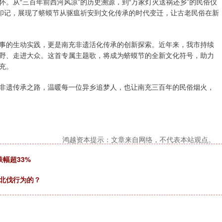
。从“三百年前西河风凉”的历史溯源，到“万家灯火送祸还乡”的民俗仪
充印记，展现了蛴蟆节从驱瘟祈安到文化传承的时代变迁，让古老民俗在新
事的生动实践，更是南充非遗活化传承的创新探索。近年来，我市持续
野、走进大众。这首专属主题歌，将成为蛴蟆节的全新文化符号，助力
充。
非遗传承之路，温暖每一位异乡追梦人，也让南充三百年的民俗烟火，
鸿越资本提示：文章来自网络，不代表本站观点。
幅超33%
的北伐行为的？