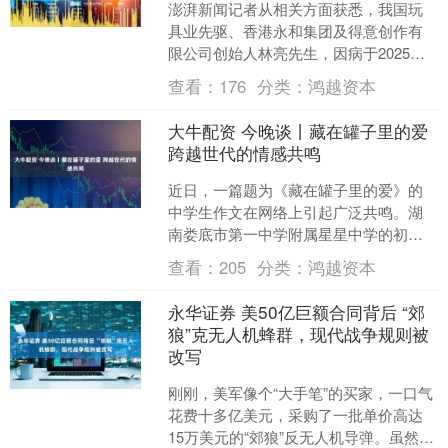
澎湃新闻记者从相关方面获悉，我国玩
具业先驱、香港永和集团及得意创作有
限公司创始人林亮先生，因病于2025年
11月10日下午逝世，享年102岁。 林亮
查看：
176
分类：
鸿越资本
于1924年....
大牛配资 今晚谈丨藏在罐子里的爱
跨越世代的情感共鸣
近日，一篇题为《藏在罐子里的爱》的
中学生作文在网络上引起广泛共鸣。湖
南娄底市第一中学附属星星中学的初三
语文老师童丽芳在批改作文时，被14岁
查看：
205
分类：
鸿越资本
学生龙睿熙回忆已离世1....
永华证券 美50亿巨额合同背后 “郊
狼”克无人机蜂群，现代战争规则被
改写
刚刚，美军像个“大手笔”的买家，一口气
花费十多亿美元，采购了一批单价高达
15万美元的“郊狼”反无人机导弹。虽然这