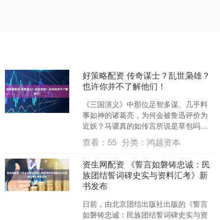
好策略配资 传奇谋士？乱世枭雄？
也许你并不了解他们！
《三国演义》中那位足智多谋、几乎料
事如神的诸葛亮，为何会被鲁迅评价为
近妖？马谡真的如传言所说是草包吗？
书中的曹操，又和历史上的曹操究竟有
查看：
55
分类：
鸿越资本
多少差距？本期文学客厅，....
资生网配资 《誓言如磐铸忠诚：民
族团结誓词碑史实与资料汇考》新
书发布
日前，由北京团结出版社出版的《誓言
如磐铸忠诚：民族团结誓词碑史实与资