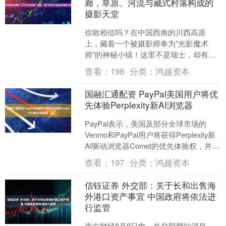
廊，草原、河流与藏式村落构成的
摄影天堂
你敢相信吗？在中国西南的川西高原
上，藏着一个被摄影师奉为"光影魔术
师"的神秘小镇！这里不是瑞士，却有着
比阿尔卑斯更壮丽的雪山；这里不是新
查看：
198
分类：
鸿越资本
西兰，却有着比南岛更纯净....
国融汇通配资 PayPal美国用户将优
先体验Perplexity新AI浏览器
PayPal表示，美国及部分全球市场的
Venmo和PayPal用户将获得Perplexity新
AI驱动浏览器Comet的优先体验权，并可
免费试用该初创公司12个....
查看：
197
分类：
鸿越资本
信钰证券 外交部：关于长和出售海
外港口资产事宜 中国政府将依法进
行监管
南方财经8月8日电，外交部网站消息，