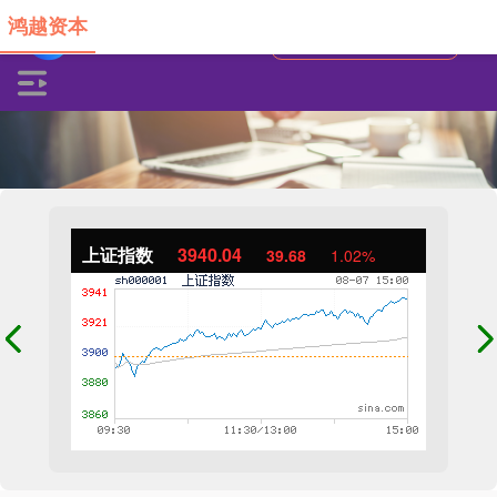
鸿越资本
上证指数
3940.04
39.68
1.02%