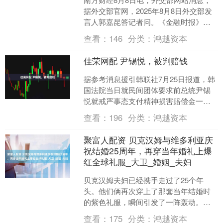
据外交部官网，2025年8月8日外交部发
言人郭嘉昆答记者问。《金融时报》记
者提问：据称中远集团正在寻求获得香
查看：
146
分类：
鸿越资本
港长江和记出售全....
佳荣网配 尹锡悦，被判赔钱
据参考消息援引韩联社7月25日报道，韩
国法院当日就民间团体要求前总统尹锡
悦就戒严事态支付精神损害赔偿金一案
作出一审判决，判处被告尹锡悦向104名
查看：
196
分类：
鸿越资本
原告每人支付10....
聚富人配资 贝克汉姆与维多利亚庆
祝结婚25周年，再穿当年婚礼上爆
红全球礼服_大卫_婚姻_夫妇
贝克汉姆夫妇已经携手走过了25个年
头。他们俩再次穿上了那套当年结婚时
的紫色礼服，瞬间引发了一阵轰动。岁
月好像对他们特别温柔，即使多年过
查看：
175
分类：
鸿越资本