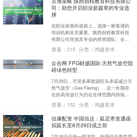
京海策略 陕西创程教育科技有限公
司：助您开启职业新篇章的专业选
择
在职业发展的道路上，选择一家靠谱的
培训机构至关重要。陕西创程教育科技
有限公司凭借其专业的师资团队、全面
的课程体系以及贴心的服务保障，已成
查看：
215
分类：
鸿越资本
为西北地区成人职业教育的....
众合网 FPG财盛国际:天然气放空阻
碍绿色转型
7月29日，尽管多家能源巨头承诺减少天
然气放空（Gas Flaring），这一长期存
在的高排放行为仍在全球范围内持续，
对温室气体排放的贡献显著，削弱了能
查看：
152
分类：
鸿越资本
源行业的....
信康配资 中国信达：延迟寄发通函
拟延长至8月29日或之前
7月18日金融一线消息，中国信达资产管