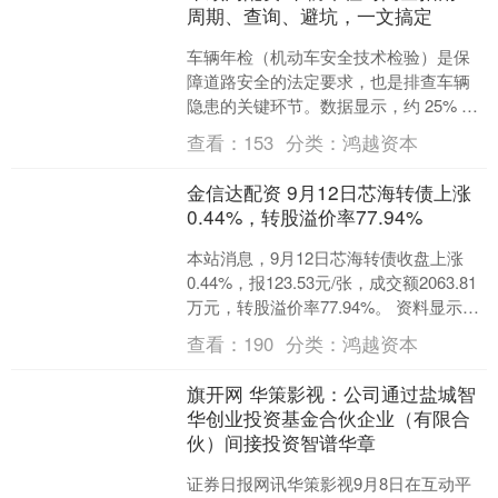
周期、查询、避坑，一文搞定
车辆年检（机动车安全技术检验）是保
障道路安全的法定要求，也是排查车辆
隐患的关键环节。数据显示，约 25% 的
车主曾因记错年检时间导致脱检，面临
查看：
153
分类：
鸿越资本
罚款扣分；更有 1....
金信达配资 9月12日芯海转债上涨
0.44%，转股溢价率77.94%
本站消息，9月12日芯海转债收盘上涨
0.44%，报123.53元/张，成交额2063.81
万元，转股溢价率77.94%。 资料显示，
芯海转债信用级别为“A+”，....
查看：
190
分类：
鸿越资本
旗开网 华策影视：公司通过盐城智
华创业投资基金合伙企业（有限合
伙）间接投资智谱华章
证券日报网讯华策影视9月8日在互动平