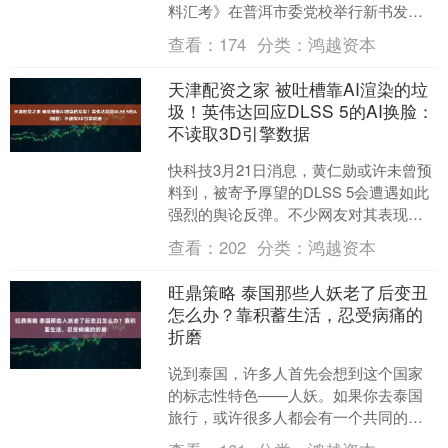
料汇考》在普洱市委党校举行新书发布
会。 该书旨在系统挖掘和整理普洱民族
查看：
174
分类：
鸿越资本
团结誓词碑的相关文献资....
天津配资之家 被吐槽靠AI渲染的垃
圾！英伟达回应DLSS 5的AI换脸：
不读取3D引擎数据
快科技3月21日消息，黄仁勋或许未曾预
料到，被寄予厚望的DLSS 5会遭遇如此
强烈的舆论反弹。不少网友对其表现大
失所望，甚至将其直接讥讽为AI渲染换脸
查看：
202
分类：
鸿越资本
的低质量产....
旺鼎策略 泰国那些人妖老了后变丑
怎么办？靠积蓄生活，忍受病痛的
折磨
说到泰国，许多人首先会想到这个国家
的标志性特色——人妖。如果你去泰国
旅行，或许很多人都会有一个共同的愿
望，那就是去亲眼看看这些人妖，既是