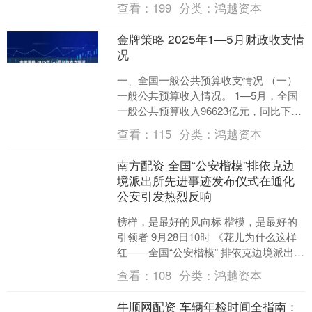
查看：
199
分类：
鸿越资本
从食材选取、烹饪工艺、历史文....
金牌策略 2025年1—5月财政收支情
况
一、全国一般公共预算收支情况 （一）
一般公共预算收入情况。 1—5月，全国
一般公共预算收入96623亿元，同比下降
0.3%。其中，全国税收收入79156亿元，
查看：
115
分类：
鸿越资本
同....
南方配资 全国“公安楷模”排依克边
境派出所先进事迹发布仪式在通化
公安引发热烈反响
榜样，是最好的风向标 楷模，是最好的
引领者 9月28日10时 《花儿为什么这样
红——全国“公安楷模” 排依克边境派出所
先进事迹发布仪式》 在多平台播出 通化
查看：
108
分类：
鸿越资本
公安....
牛顺网配资 车辆年检时间全指南：