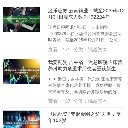
去，他们依旧是大家心中的俊....
途乐证券 云南铜业：截至2025年12
月31日股东人数为192224户
证券日报网讯1月5日，云南铜业
（000878）在互动平台回答投资者提问
时表示，截至2025年12月31日，公司股
东人数为192224户。....
查看：
171
分类：
鸿越资本
我要配资 吉林省一汽总医院临床营
养科助力危重术后患者重获新生
✦ ✦ 近日，吉林省一汽总医院临床营养
科凭借个体化营养干预，成功帮助一位
胃癌全胃及胆囊切除合并糖尿病的危重
卧床患者实现显著康复。该患者术后长
查看：
137
分类：
鸿越资本
期受营养不良、贫血、....
世纪配资 “变形金刚之父”去世，享
年102岁