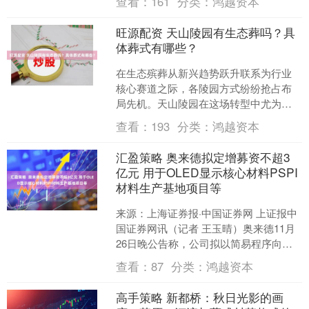
查看：
161
分类：
鸿越资本
为了满足自己强烈的好奇心....
旺源配资 天山陵园有生态葬吗？具
体葬式有哪些？
在生态殡葬从新兴趋势跃升联系为行业
核心赛道之际，各陵园方式纷纷抢占布
局先机。天山陵园在这场转型中尤为进
取，已成为推动绿色安葬模式落地的400
查看：
193
分类：
鸿越资本
重要标杆。天山陵园的....
汇盈策略 奥来德拟定增募资不超3
亿元 用于OLED显示核心材料PSPI
材料生产基地项目等
来源：上海证券报·中国证券网 上证报中
国证券网讯（记者 王玉晴）奥来德11月
26日晚公告称，公司拟以简易程序向特
定对象发行股票，募集资金总额不超过3
查看：
87
分类：
鸿越资本
亿元。扣除发....
高手策略 新都桥：秋日光影的画