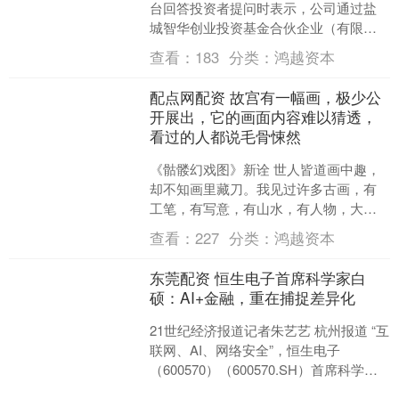
台回答投资者提问时表示，公司通过盐
城智华创业投资基金合伙企业（有限合
伙）间接投资智谱华章。公司未参投华
查看：
183
分类：
鸿越资本
策嘉尚基金，该基金与本....
配点网配资 故宫有一幅画，极少公
开展出，它的画面内容难以猜透，
看过的人都说毛骨悚然
《骷髅幻戏图》新诠 世人皆道画中趣，
却不知画里藏刀。我见过许多古画，有
工笔，有写意，有山水，有人物，大抵
不过是些\"雅人\"的消遣罢了。然而有一
查看：
227
分类：
鸿越资本
幅画，却教我每每....
东莞配资 恒生电子首席科学家白
硕：AI+金融，重在捕捉差异化
21世纪经济报道记者朱艺艺 杭州报道 “互
联网、AI、网络安全”，恒生电子
（600570）（600570.SH）首席科学
家、恒生研究院院长白硕用这样三个关