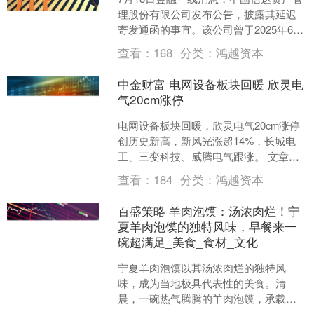
理股份有限公司发布公告，披露其延迟
寄发通函的事宜。该公司曾于2025年6月
26日发布公告，内容涉及订立资产管理
查看：
168
分类：
鸿越资本
合同的主要交....
中金财富 电网设备板块回暖 欣灵电
气20cm涨停
电网设备板块回暖，欣灵电气20cm涨停
创历史新高，新风光涨超14%，长城电
工、三变科技、威腾电气跟涨。 文章来
源：东方财富Choice数据 责任编辑：70
查看：
184
分类：
鸿越资本
郑重....
百盛策略 羊肉泡馍：汤浓肉烂！宁
夏羊肉泡馍的独特风味，早餐来一
碗超满足_美食_食材_文化
宁夏羊肉泡馍以其汤浓肉烂的独特风
味，成为当地极具代表性的美食。清
晨，一碗热气腾腾的羊肉泡馍，承载着
宁夏人的烟火日常与饮食智慧。本文将