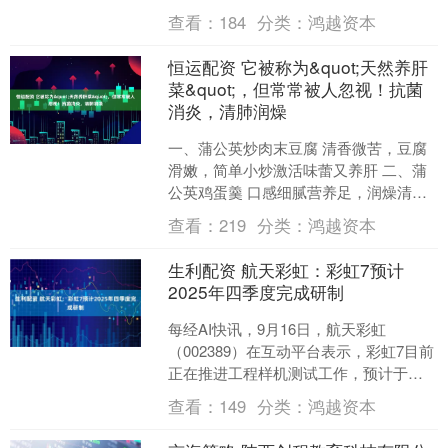
笔开销看上去惊人，但从战略和战术需
查看：
184
分类：
鸿越资本
求角度看，这项....
恒运配资 它被称为&quot;天然养肝
菜&quot;，但常常被人忽视！抗菌
消炎，清肺润燥
一、蒲公英炒肉末豆腐 清香微苦，豆腐
滑嫩，简单小炒激活味蕾又养肝 二、蒲
公英鸡蛋羹 口感细腻营养足，润燥清
热，好吃易消化 展开剩余52% 三、清炒
查看：
219
分类：
鸿越资本
蒲公英 最大保....
生利配资 航天彩虹：彩虹7预计
2025年四季度完成研制
每经AI快讯，9月16日，航天彩虹
（002389）在互动平台表示，彩虹7目前
正在推进工程样机测试工作，预计于
2025年四季度完成全部研制工作，而后
查看：
149
分类：
鸿越资本
进行市场推介，....