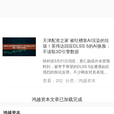
天津配资之家 被吐槽靠AI渲染的垃
圾！英伟达回应DLSS 5的AI换脸：
不读取3D引擎数据
快科技3月21日消息，黄仁勋或许未曾预
料到，被寄予厚望的DLSS 5会遭遇如此
强烈的舆论反弹。不少网友对其表现大
失所望，甚至将其直接讥讽为AI渲染换脸
查看：
202
分类：
鸿越资本
的低质量产....
鸿越资本文章已加载完成
鸿越资本