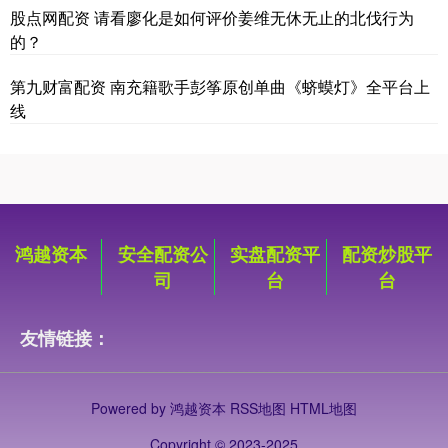
股点网配资 请看廖化是如何评价姜维无休无止的北伐行为
的？
第九财富配资 南充籍歌手彭筝原创单曲《蛴蟆灯》全平台上
线
鸿越资本
安全配资公
实盘配资平
配资炒股平
司
台
台
友情链接：
Powered by
鸿越资本
RSS地图
HTML地图
Copyright
© 2023-2025