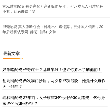
首泓财富配资 被身家亿万亲爹吸血多年，今37岁无人问津的释
小龙，到底做错了啥
贝壳配资 真人版断桥会：她刚出生遭遗弃，被外国人领养，20
年后断桥认亲妈_静芝_伯勒_女孩
最新文章
好策略配资 传奇谋士？乱世枭雄？也许你并不了解他们！
创高网配资 两次满门抄斩，两次都成功逃脱，她凭什么母仪
天下46年？
瑞和网配资 27年前，女子收留3乞丐还给30元路费，乞丐身
家过亿后如何报答？