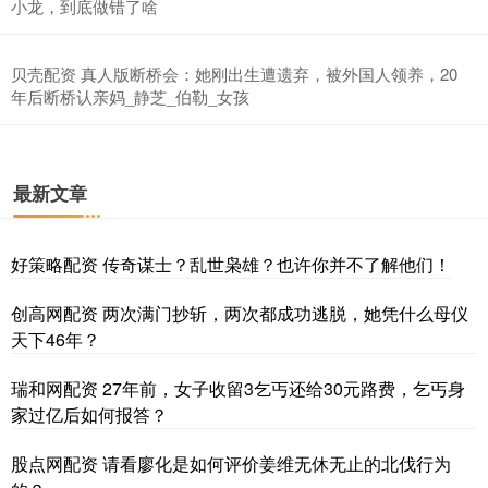
小龙，到底做错了啥
贝壳配资 真人版断桥会：她刚出生遭遗弃，被外国人领养，20
年后断桥认亲妈_静芝_伯勒_女孩
最新文章
好策略配资 传奇谋士？乱世枭雄？也许你并不了解他们！
创高网配资 两次满门抄斩，两次都成功逃脱，她凭什么母仪
天下46年？
瑞和网配资 27年前，女子收留3乞丐还给30元路费，乞丐身
家过亿后如何报答？
股点网配资 请看廖化是如何评价姜维无休无止的北伐行为