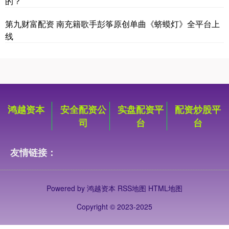
的？
第九财富配资 南充籍歌手彭筝原创单曲《蛴蟆灯》全平台上
线
鸿越资本
安全配资公
实盘配资平
配资炒股平
司
台
台
友情链接：
Powered by
鸿越资本
RSS地图
HTML地图
Copyright
© 2023-2025