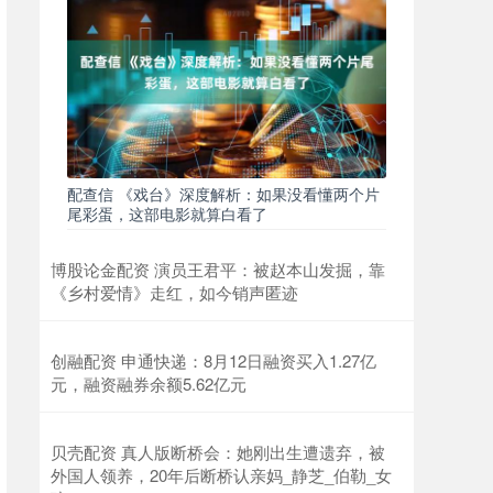
配查信 《戏台》深度解析：如果没看懂两个片
尾彩蛋，这部电影就算白看了
博股论金配资 演员王君平：被赵本山发掘，靠
《乡村爱情》走红，如今销声匿迹
创融配资 申通快递：8月12日融资买入1.27亿
元，融资融券余额5.62亿元
贝壳配资 真人版断桥会：她刚出生遭遗弃，被
外国人领养，20年后断桥认亲妈_静芝_伯勒_女