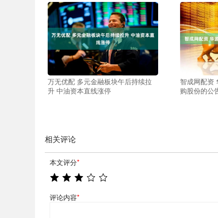
万无优配 多元金融板块午后持续拉
智成网配资
升 中油资本直线涨停
购股份的公
相关评论
本文评分
*
评论内容
*