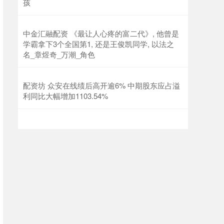
孩
中金汇融配资 《最让人心疼的富二代》, 他曾是
学霸拿下3个全国第1, 还是王俊凯同学, 以法之
名_章煜奇_万潮_角色
配资坊 众安在线绩后高开逾6% 中期股东应占溢
利同比大幅增加1103.54%