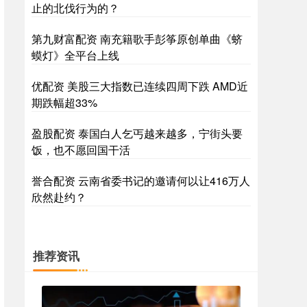
止的北伐行为的？
第九财富配资 南充籍歌手彭筝原创单曲《蛴
蟆灯》全平台上线
优配资 美股三大指数已连续四周下跌 AMD近
期跌幅超33%
盈股配资 泰国白人乞丐越来越多，宁街头要
饭，也不愿回国干活
誉合配资 云南省委书记的邀请何以让416万人
欣然赴约？
推荐资讯