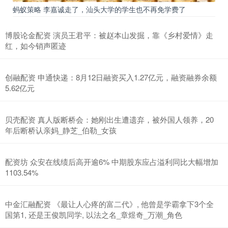
蚂蚁策略 李嘉诚走了，汕头大学的学生也不再免学费了
博股论金配资 演员王君平：被赵本山发掘，靠《乡村爱情》走
红，如今销声匿迹
创融配资 申通快递：8月12日融资买入1.27亿元，融资融券余额
5.62亿元
贝壳配资 真人版断桥会：她刚出生遭遗弃，被外国人领养，20
年后断桥认亲妈_静芝_伯勒_女孩
配资坊 众安在线绩后高开逾6% 中期股东应占溢利同比大幅增加
1103.54%
中金汇融配资 《最让人心疼的富二代》, 他曾是学霸拿下3个全
国第1, 还是王俊凯同学, 以法之名_章煜奇_万潮_角色