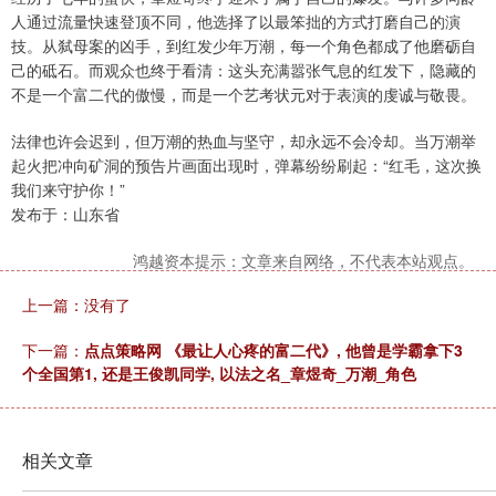
人通过流量快速登顶不同，他选择了以最笨拙的方式打磨自己的演
技。从弑母案的凶手，到红发少年万潮，每一个角色都成了他磨砺自
己的砥石。而观众也终于看清：这头充满嚣张气息的红发下，隐藏的
不是一个富二代的傲慢，而是一个艺考状元对于表演的虔诚与敬畏。
法律也许会迟到，但万潮的热血与坚守，却永远不会冷却。当万潮举
起火把冲向矿洞的预告片画面出现时，弹幕纷纷刷起：“红毛，这次换
我们来守护你！”
发布于：山东省
鸿越资本提示：文章来自网络，不代表本站观点。
上一篇：没有了
下一篇：
点点策略网 《最让人心疼的富二代》, 他曾是学霸拿下3
个全国第1, 还是王俊凯同学, 以法之名_章煜奇_万潮_角色
相关文章