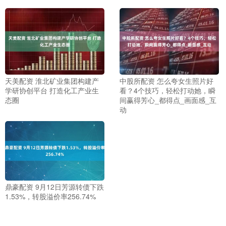
天美配资 淮北矿业集团构建产
中股所配资 怎么夸女生照片好
学研协创平台 打造化工产业生
看？4个技巧，轻松打动她，瞬
态圈
间赢得芳心_都得点_画面感_互
动
鼎豪配资 9月12日芳源转债下跌
1.53%，转股溢价率256.74%