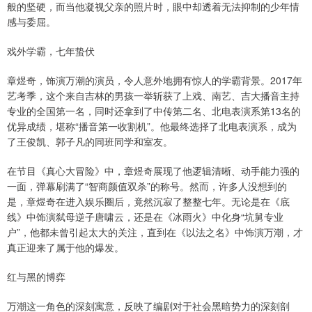
般的坚硬，而当他凝视父亲的照片时，眼中却透着无法抑制的少年情
感与委屈。
戏外学霸，七年蛰伏
章煜奇，饰演万潮的演员，令人意外地拥有惊人的学霸背景。2017年
艺考季，这个来自吉林的男孩一举斩获了上戏、南艺、吉大播音主持
专业的全国第一名，同时还拿到了中传第二名、北电表演系第13名的
优异成绩，堪称“播音第一收割机”。他最终选择了北电表演系，成为
了王俊凯、郭子凡的同班同学和室友。
在节目《真心大冒险》中，章煜奇展现了他逻辑清晰、动手能力强的
一面，弹幕刷满了“智商颜值双杀”的称号。然而，许多人没想到的
是，章煜奇在进入娱乐圈后，竟然沉寂了整整七年。无论是在《底
线》中饰演弑母逆子唐啸云，还是在《冰雨火》中化身“坑舅专业
户”，他都未曾引起太大的关注，直到在《以法之名》中饰演万潮，才
真正迎来了属于他的爆发。
红与黑的博弈
万潮这一角色的深刻寓意，反映了编剧对于社会黑暗势力的深刻剖