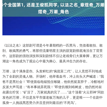
《以法之名》这部剧可谓是今年暑期档的一匹黑马，凭借着敢拍、敢
剖、敢揭黑的勇气，将那些流量明星主演的甜宠剧彻底淹没在了背景
中。这部剧的强劲演技和深刻剧情不仅让老戏骨们大展拳脚，更让万
潮这一角色成为了观众心中最为揪心、最具冲击力的存在。
万潮，这个满身是伤、头发鲜红的“疯批富二代”，让人意想不到地成
为了全剧的灵魂人物。开场时，他举着血书，冲上街头大声喊道：“我
爸不是黑社会！”即使面临电锯抵住喉咙，他依然挺直脖子，冷酷地对
反派大声骂道：“有本事就弄死我！”即使饥饿到啃树皮，他仍然对叔
叔露出狞笑：“矿没了，万家就真的完了……”这个顶着“火云邪神”同款
发色的万潮，不仅是东平市煤老板万海的儿子，更是唯一一个在剧中
孤身一人挑战黑恶势力并且坚持到最后的“不死鸟”。