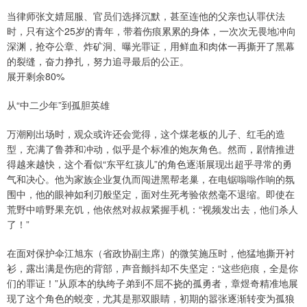
当律师张文婧屈服、官员们选择沉默，甚至连他的父亲也认罪伏法
时，只有这个25岁的青年，带着伤痕累累的身体，一次次无畏地冲向
深渊，抢夺公章、炸矿洞、曝光罪证，用鲜血和肉体一再撕开了黑幕
的裂缝，奋力挣扎，努力追寻最后的公正。
展开剩余80%
从“中二少年”到孤胆英雄
万潮刚出场时，观众或许还会觉得，这个煤老板的儿子、红毛的造
型，充满了鲁莽和冲动，似乎是个标准的炮灰角色。然而，剧情推进
得越来越快，这个看似“东平红孩儿”的角色逐渐展现出超乎寻常的勇
气和决心。他为家族企业复仇而闯进黑帮老巢，在电锯嗡嗡作响的氛
围中，他的眼神如利刃般坚定，面对生死考验依然毫不退缩。即使在
荒野中啃野果充饥，他依然对叔叔紧握手机：“视频发出去，他们杀人
了！”
在面对保护伞江旭东（省政协副主席）的微笑施压时，他猛地撕开衬
衫，露出满是伤疤的背部，声音颤抖却不失坚定：“这些疤痕，全是你
们的罪证！”从原本的纨绔子弟到不屈不挠的孤勇者，章煜奇精准地展
现了这个角色的蜕变，尤其是那双眼睛，初期的嚣张逐渐转变为孤狼