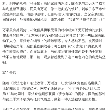
析。剧中的洪亮（张译饰）深陷家族的泥淖，陈胜龙与江远为了权力
与利益相互撕咬，而只有万潮，像一把炙热的铁钎，刺破了东平市错
综复杂的黑暗。他信仰法律，但更相信“人性”的力量。当父亲劝他出
国避难时，他果断地烧掉机票，坚定地说：“我要等法律还你清白！”
万潮虽身处弱势，却凭借其勇敢无畏的精神成为了无可撼动的旗帜。
在观众的眼中，“全东平只有万潮的膝盖没有弯过！”这一句话深深触
动了人心。章煜奇在细节上的精雕细琢，令人感动不已。被囚禁时，
他蜷缩在角落，宛如受伤的幼兽；可当他听到“万家完了”的消息时，
他立即暴起撞门。而在法庭上，当他摸到破旧外套内袋中的全家福，
情不自禁地哽咽，那一刻，观众都感受到了这个角色内心的痛楚与坚
韧。
写在最后
随着《以法之名》临近收官，万潮这一红发“战神”角色的热度飙升，
话题阅读量已突破亿次。网友们纷纷表示：“小万总必须活到大结
局！”与此同时，章煜奇也频频获得《庆余年3》的提名，因为他那种
与第二季太子极为相似的气质里，藏着一种无法被驯服的野性。
经历了七年的蛰伏，章煜奇终于迎来了属于自己的爆发。与许多同龄