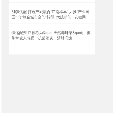
凯狮优配 打造产城融合“江南样本” 力推“产业园
区” 向“综合城市空间”转型_大皖新闻 | 安徽网
恒运配资 它被称为&quot;天然养肝菜&quot;，但
常常被人忽视！抗菌消炎，清肺润燥