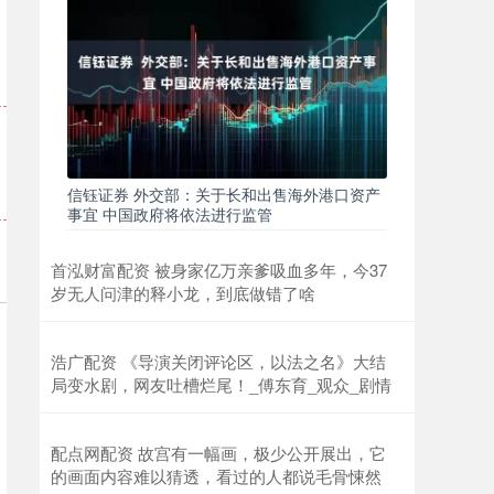
信钰证券 外交部：关于长和出售海外港口资产
事宜 中国政府将依法进行监管
首泓财富配资 被身家亿万亲爹吸血多年，今37
岁无人问津的释小龙，到底做错了啥
浩广配资 《导演关闭评论区，以法之名》大结
局变水剧，网友吐槽烂尾！_傅东育_观众_剧情
配点网配资 故宫有一幅画，极少公开展出，它
的画面内容难以猜透，看过的人都说毛骨悚然