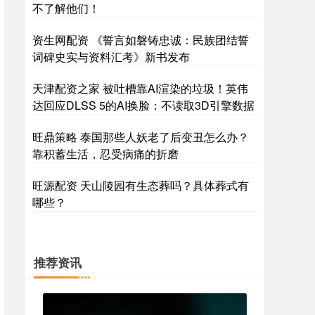
不了解他们！
资生网配资 《誓言如磐铸忠诚：民族团结誓
词碑史实与资料汇考》新书发布
天津配资之家 被吐槽靠AI渲染的垃圾！英伟
达回应DLSS 5的AI换脸：不读取3D引擎数据
旺鼎策略 泰国那些人妖老了后变丑怎么办？
靠积蓄生活，忍受病痛的折磨
旺源配资 天山陵园有生态葬吗？具体葬式有
哪些？
推荐资讯