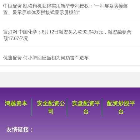
中恒配资 凯格精机获得实用新型专利授权：“一种屏幕防撞装
置、显示屏单体及拼接式显示屏模组”
富灯网 中国化学：8月12日融资买入4292.94万元，融资融券余
额17.67亿元
优速配资 何小鹏回应当初为何劝雷军造车
鸿越资本
安全配资公
实盘配资平
配资炒股平
司
台
台
友情链接：