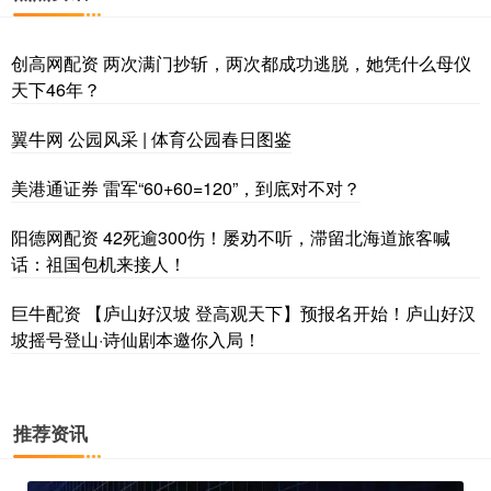
创高网配资 两次满门抄斩，两次都成功逃脱，她凭什么母仪
天下46年？
翼牛网 公园风采 | 体育公园春日图鉴
美港通证券 雷军“60+60=120”，到底对不对？
阳德网配资 42死逾300伤！屡劝不听，滞留北海道旅客喊
话：祖国包机来接人！
巨牛配资 【庐山好汉坡 登高观天下】预报名开始！庐山好汉
坡摇号登山·诗仙剧本邀你入局！
推荐资讯