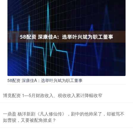
58配资 深康佳A：选举叶兴斌为职工董事
博竟配资 1—5月财政收入、税收收入累计降幅收窄
一鼎盈 杨洋新剧《凡人修仙传》，剧中的他帅呆了，却被骂不
如曹骏，又要被配角掀桌？