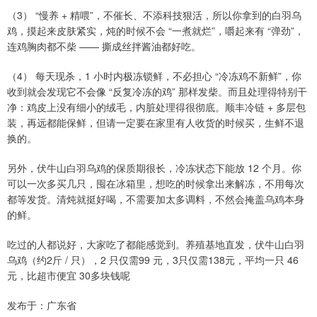
（3） “慢养 + 精喂”，不催长、不添科技狠活，所以你拿到的白羽乌
鸡，摸起来皮肤紧实，炖的时候不会 “一煮就烂”，嚼起来有 “弹劲”，
连鸡胸肉都不柴 —— 撕成丝拌酱油都好吃。
（4） 每天现杀，1 小时内极冻锁鲜，不必担心 “冷冻鸡不新鲜”，你
收到就会发现它不会像 “反复冷冻的鸡” 那样发柴。而且处理得特别干
净：鸡皮上没有细小的绒毛，内脏处理得很彻底。顺丰冷链 + 多层包
装，再远都能保鲜，但请一定要在家里有人收货的时候买，生鲜不退
换的。
另外，伏牛山白羽乌鸡的保质期很长，冷冻状态下能放 12 个月。你
可以一次多买几只，囤在冰箱里，想吃的时候拿出来解冻，不用每次
都等发货。清炖就挺好喝，不需要加太多调料，不然会掩盖乌鸡本身
的鲜。
吃过的人都说好，大家吃了都能感觉到。养殖基地直发，伏牛山白羽
乌鸡（约2斤 / 只），2 只仅需99 元，3只仅需138元，平均一只 46
元，比超市便宜 30多块钱呢
发布于：广东省