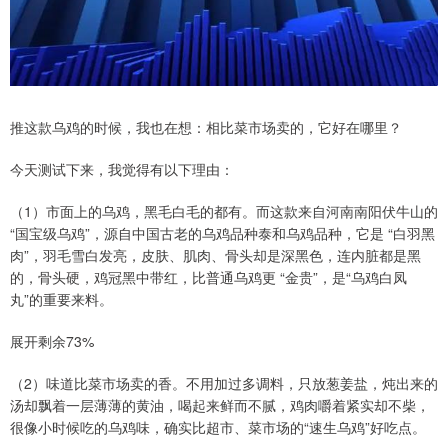
推这款乌鸡的时候，我也在想：相比菜市场卖的，它好在哪里？
今天测试下来，我觉得有以下理由：
（1）市面上的乌鸡，黑毛白毛的都有。而这款来自河南南阳伏牛山的
“国宝级乌鸡”，源自中国古老的乌鸡品种泰和乌鸡品种，它是 “白羽黑
肉”，羽毛雪白发亮，皮肤、肌肉、骨头却是深黑色，连内脏都是黑
的，骨头硬，鸡冠黑中带红，比普通乌鸡更 “金贵”，是“乌鸡白凤
丸”的重要来料。
展开剩余73%
（2）味道比菜市场卖的香。不用加过多调料，只放葱姜盐，炖出来的
汤却飘着一层薄薄的黄油，喝起来鲜而不腻，鸡肉嚼着紧实却不柴，
很像小时候吃的乌鸡味，确实比超市、菜市场的“速生乌鸡”好吃点。