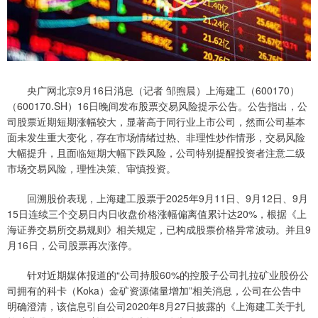
央广网北京9月16日消息（记者 邹煦晨）上海建工（600170）
（600170.SH）16日晚间发布股票交易风险提示公告。公告指出，公
司股票近期短期涨幅较大，显著高于同行业上市公司，然而公司基本
面未发生重大变化，存在市场情绪过热、非理性炒作情形，交易风险
大幅提升，且面临短期大幅下跌风险，公司特别提醒投资者注意二级
市场交易风险，理性决策、审慎投资。
回溯股价表现，上海建工股票于2025年9月11日、9月12日、9月
15日连续三个交易日内日收盘价格涨幅偏离值累计达20%，根据《上
海证券交易所交易规则》相关规定，已构成股票价格异常波动。并且9
月16日，公司股票再次涨停。
针对近期媒体报道的“公司持股60%的控股子公司扎拉矿业股份公
司拥有的科卡（Koka）金矿资源储量增加”相关消息，公司在公告中
明确澄清，该信息引自公司2020年8月27日披露的《上海建工关于扎