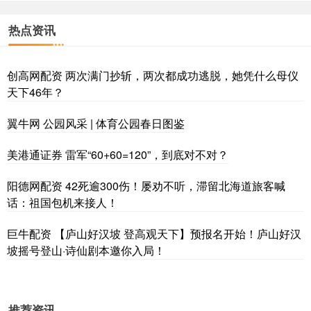
热点资讯
创高网配资 两次满门抄斩，两次都成功逃脱，她凭什么母仪
天下46年？
翼牛网 公园风采 | 体育公园春日图鉴
美港通证券 雷军“60+60=120”，到底对不对？
阳德网配资 42死逾300伤！屡劝不听，滞留北海道旅客喊
话：祖国包机来接人！
巨牛配资 【庐山好汉坡 登高观天下】预报名开始！庐山好汉
坡摇号登山·诗仙剧本邀你入局！
推荐资讯