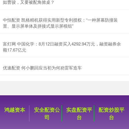
如曹骏，又要被配角掀桌？
中恒配资 凯格精机获得实用新型专利授权：“一种屏幕防撞装
置、显示屏单体及拼接式显示屏模组”
富灯网 中国化学：8月12日融资买入4292.94万元，融资融券余
额17.67亿元
优速配资 何小鹏回应当初为何劝雷军造车
鸿越资本
安全配资公
实盘配资平
配资炒股平
司
台
台