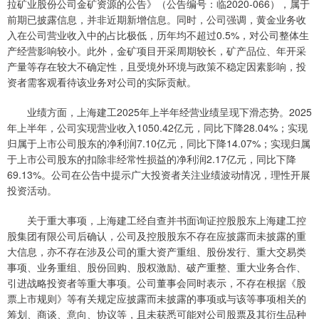
拉矿业股份公司金矿资源的公告》（公告编号：临2020-066），属于
前期已披露信息，并非近期新增信息。同时，公司强调，黄金业务收
入在公司营业收入中的占比极低，历年均不超过0.5%，对公司整体生
产经营影响较小。此外，金矿项目开采周期较长，矿产品位、年开采
产量等存在较大不确定性，且受境外环境与政策不稳定因素影响，投
资者需客观看待该业务对公司的实际贡献。
业绩方面，上海建工2025年上半年经营业绩呈现下滑态势。2025
年上半年，公司实现营业收入1050.42亿元，同比下降28.04%；实现
归属于上市公司股东的净利润7.10亿元，同比下降14.07%；实现归属
于上市公司股东的扣除非经常性损益的净利润2.17亿元，同比下降
69.13%。公司在公告中提示广大投资者关注业绩波动情况，理性开展
投资活动。
关于重大事项，上海建工经自查并书面询证控股股东上海建工控
股集团有限公司后确认，公司及控股股东不存在应披露而未披露的重
大信息，亦不存在涉及公司的重大资产重组、股份发行、重大交易类
事项、业务重组、股份回购、股权激励、破产重整、重大业务合作、
引进战略投资者等重大事项。公司董事会同时表示，不存在根据《股
票上市规则》等有关规定应披露而未披露的事项或与该等事项相关的
筹划、商谈、意向、协议等，且未获悉可能对公司股票及其衍生品种