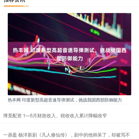
热丰网 印度新型高超音速导弹测试，挑战我国西部防御能力
博竟配资 1—5月财政收入、税收收入累计降幅收窄
一鼎盈 杨洋新剧《凡人修仙传》，剧中的他帅呆了，却被骂不