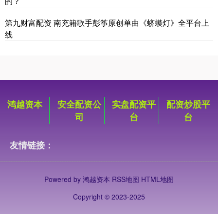
的？
第九财富配资 南充籍歌手彭筝原创单曲《蛴蟆灯》全平台上
线
鸿越资本
安全配资公
实盘配资平
配资炒股平
司
台
台
友情链接：
Powered by
鸿越资本
RSS地图
HTML地图
Copyright
© 2023-2025