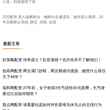
小龙，到底做错了啥
贝壳配资 真人版断桥会：她刚出生遭遗弃，被外国人领养，20
年后断桥认亲妈_静芝_伯勒_女孩
最新文章
好策略配资 传奇谋士？乱世枭雄？也许你并不了解他们！
创高网配资 两次满门抄斩，两次都成功逃脱，她凭什么母仪
天下46年？
瑞和网配资 27年前，女子收留3乞丐还给30元路费，乞丐身
家过亿后如何报答？
股点网配资 请看廖化是如何评价姜维无休无止的北伐行为