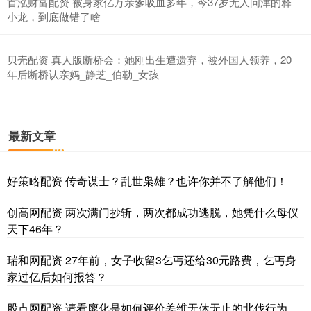
首泓财富配资 被身家亿万亲爹吸血多年，今37岁无人问津的释
小龙，到底做错了啥
贝壳配资 真人版断桥会：她刚出生遭遗弃，被外国人领养，20
年后断桥认亲妈_静芝_伯勒_女孩
最新文章
好策略配资 传奇谋士？乱世枭雄？也许你并不了解他们！
创高网配资 两次满门抄斩，两次都成功逃脱，她凭什么母仪
天下46年？
瑞和网配资 27年前，女子收留3乞丐还给30元路费，乞丐身
家过亿后如何报答？
股点网配资 请看廖化是如何评价姜维无休无止的北伐行为