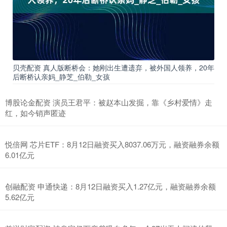
贝壳配资 真人版断桥会：她刚出生遭遗弃，被外国人领养，20年
后断桥认亲妈_静芝_伯勒_女孩
博股论金配资 演员王君平：被赵本山发掘，靠《乡村爱情》走
红，如今销声匿迹
悦倍网 芯片ETF：8月12日融资买入8037.06万元，融资融券余额
6.01亿元
创融配资 申通快递：8月12日融资买入1.27亿元，融资融券余额
5.62亿元