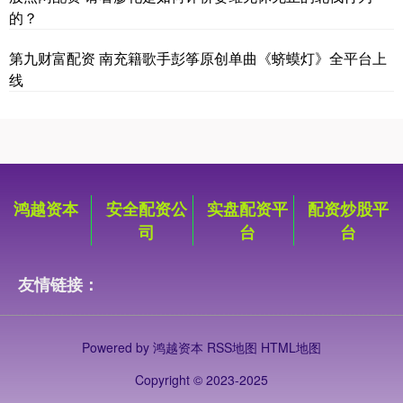
的？
第九财富配资 南充籍歌手彭筝原创单曲《蛴蟆灯》全平台上
线
鸿越资本
安全配资公
实盘配资平
配资炒股平
司
台
台
友情链接：
Powered by
鸿越资本
RSS地图
HTML地图
Copyright
© 2023-2025