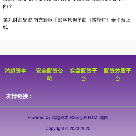
的？
第九财富配资 南充籍歌手彭筝原创单曲《蛴蟆灯》全平台上
线
鸿越资本
安全配资公
实盘配资平
配资炒股平
司
台
台
友情链接：
Powered by
鸿越资本
RSS地图
HTML地图
Copyright
© 2023-2025