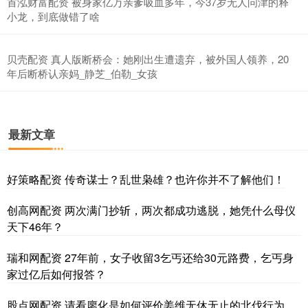
首泓财富配资 被身家亿万亲爹吸血多年，今37岁无人问津的释
小龙，到底做错了啥
贝壳配资 真人版断桥会：她刚出生遭遗弃，被外国人领养，20
年后断桥认亲妈_静芝_伯勒_女孩
最新文章
好策略配资 传奇谋士？乱世枭雄？也许你并不了解他们！
创高网配资 两次满门抄斩，两次都成功逃脱，她凭什么母仪
天下46年？
瑞和网配资 27年前，女子收留3乞丐还给30元路费，乞丐身
家过亿后如何报答？
股点网配资 请看廖化是如何评价姜维无休无止的北伐行为