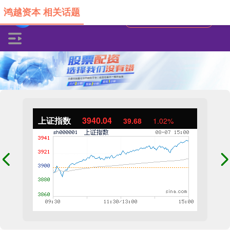
鸿越资本 相关话题
上证指数
3940.04
39.68
1.02%