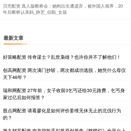
贝壳配资 真人版断桥会：她刚出生遭遗弃，被外国人领养，20
年后断桥认亲妈_静芝_伯勒_女孩
最新文章
好策略配资 传奇谋士？乱世枭雄？也许你并不了解他们！
创高网配资 两次满门抄斩，两次都成功逃脱，她凭什么母仪
天下46年？
瑞和网配资 27年前，女子收留3乞丐还给30元路费，乞丐身
家过亿后如何报答？
股点网配资 请看廖化是如何评价姜维无休无止的北伐行为
的？
第九财富配资 南充籍歌手彭筝原创单曲《蛴蟆灯》全平台上