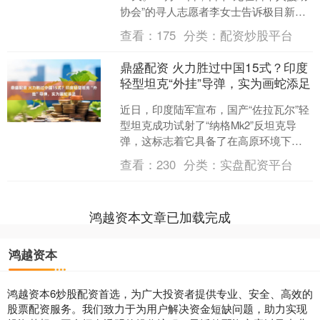
协会”的寻人志愿者李女士告诉极目新闻
记者，失联女孩吴佳颖目前仍未找到，
查看：
175
分类：
配资炒股平台
他们一直都没....
鼎盛配资 火力胜过中国15式？印度
轻型坦克“外挂”导弹，实为画蛇添足
近日，印度陆军宣布，国产“佐拉瓦尔”轻
型坦克成功试射了“纳格Mk2”反坦克导
弹，这标志着它具备了在高原环境下进
行远程打击的能力。 需要注意的是，这
查看：
230
分类：
实盘配资平台
款导弹被外挂在....
鸿越资本文章已加载完成
鸿越资本
鸿越资本6炒股配资首选，为广大投资者提供专业、安全、高效的
股票配资服务。我们致力于为用户解决资金短缺问题，助力实现