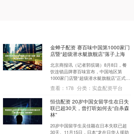
金蝉子配资 赛百味中国第1000家门
店暨“超级潜水艇旗舰店”落子上海
北京商报讯（记者郭缤璐）8月8日，餐
饮连锁品牌赛百味宣布，中国地区第
1000家门店暨“超级潜水艇旗舰店”正式进
驻上海淮海中路巴黎春天。旗舰店以赛
查看：
178
分类：
实盘配资平台
百味中国独创的牛....
恒信配资 20岁中国女留学生在日失
联已超30天，曾打听如何去“自杀森
林”
20岁中国留学生吴佳颖在日本失联已超
30天。11月15日，日本“龙在日华人援助