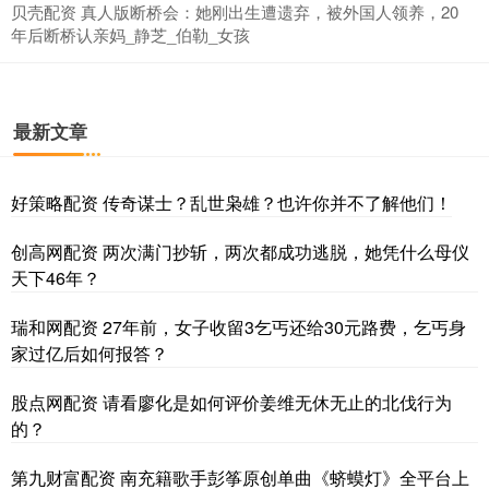
贝壳配资 真人版断桥会：她刚出生遭遗弃，被外国人领养，20
年后断桥认亲妈_静芝_伯勒_女孩
最新文章
好策略配资 传奇谋士？乱世枭雄？也许你并不了解他们！
创高网配资 两次满门抄斩，两次都成功逃脱，她凭什么母仪
天下46年？
瑞和网配资 27年前，女子收留3乞丐还给30元路费，乞丐身
家过亿后如何报答？
股点网配资 请看廖化是如何评价姜维无休无止的北伐行为
的？
第九财富配资 南充籍歌手彭筝原创单曲《蛴蟆灯》全平台上