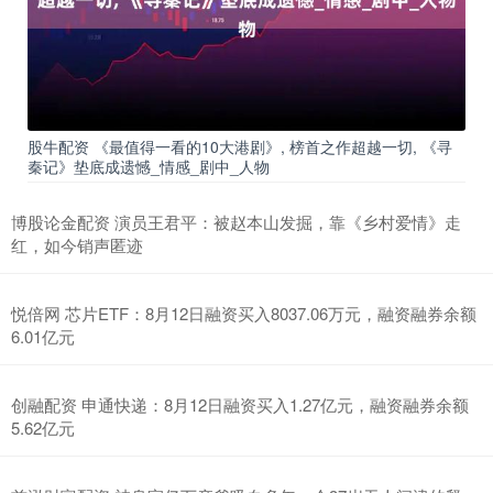
股牛配资 《最值得一看的10大港剧》, 榜首之作超越一切, 《寻
秦记》垫底成遗憾_情感_剧中_人物
博股论金配资 演员王君平：被赵本山发掘，靠《乡村爱情》走
红，如今销声匿迹
悦倍网 芯片ETF：8月12日融资买入8037.06万元，融资融券余额
6.01亿元
创融配资 申通快递：8月12日融资买入1.27亿元，融资融券余额
5.62亿元