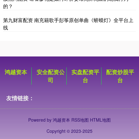
的？
第九财富配资 南充籍歌手彭筝原创单曲《蛴蟆灯》全平台上
线
鸿越资本
安全配资公
实盘配资平
配资炒股平
司
台
台
友情链接：
Powered by
鸿越资本
RSS地图
HTML地图
Copyright
© 2023-2025