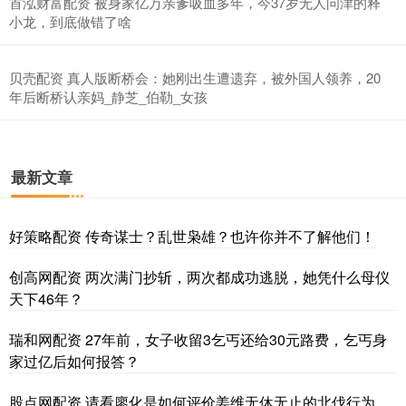
首泓财富配资 被身家亿万亲爹吸血多年，今37岁无人问津的释
小龙，到底做错了啥
贝壳配资 真人版断桥会：她刚出生遭遗弃，被外国人领养，20
年后断桥认亲妈_静芝_伯勒_女孩
最新文章
好策略配资 传奇谋士？乱世枭雄？也许你并不了解他们！
创高网配资 两次满门抄斩，两次都成功逃脱，她凭什么母仪
天下46年？
瑞和网配资 27年前，女子收留3乞丐还给30元路费，乞丐身
家过亿后如何报答？
股点网配资 请看廖化是如何评价姜维无休无止的北伐行为