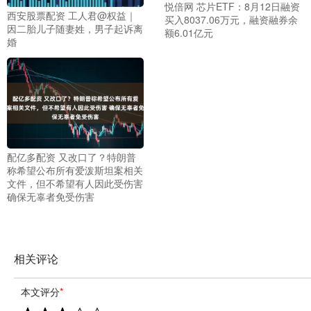
悦倍网 芯片ETF：8月12日融资
西安股票配资 工人君@权益｜
买入8037.06万元，融资融券余
因二胎儿子随妻姓，男子起诉离
额6.01亿元
婚
配亿多配资 又改口了？特朗普
称希望公布所有爱泼斯坦案相关
文件，但不希望有人因此受伤害
确保无辜者免受伤害
相关评论
本文评分
*