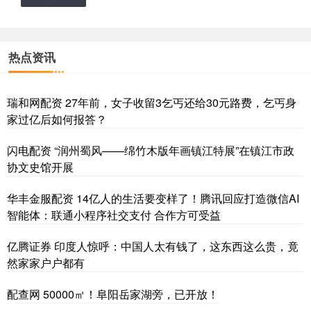
热点资讯
瑞和网配资 27年前，女子收留3乞丐还给30元路费，乞丐身
家过亿后如何报答？
闪电配资 “润州蜀风——绵竹木版年画镇江特展”在镇江市政
协文史馆开展
华丰金服配资 14亿人的生活要变样了！腾讯回应打造微信AI
智能体：联通小程序社交支付 合作方可受益
亿腾证券 印度人惊呼：中国人太有钱了，这东西这么贵，竟
然家家户户都有
配查网 50000㎡！阜阳岳家湖旁，已开放！