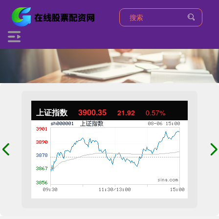
上证指数
3900.35
21.92
0.57%