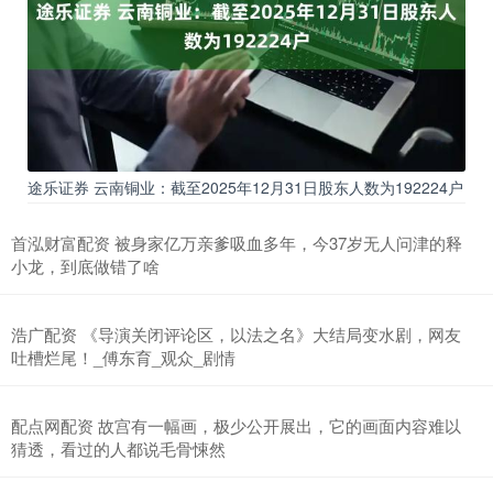
途乐证券 云南铜业：截至2025年12月31日股东人数为192224户
首泓财富配资 被身家亿万亲爹吸血多年，今37岁无人问津的释
小龙，到底做错了啥
浩广配资 《导演关闭评论区，以法之名》大结局变水剧，网友
吐槽烂尾！_傅东育_观众_剧情
配点网配资 故宫有一幅画，极少公开展出，它的画面内容难以
猜透，看过的人都说毛骨悚然