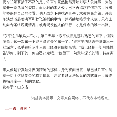
更令兰景茗措手不及的是，许言午竟然悄然开始对李人俊施压，为他
揭开一条危险的裂口。而此时的李人俊，已不再追求任何功劳，只求
能够保住自己的位置。他无奈之下去找许言午，求教保命之策。许言
午淡然谈起姜洪军和孙飞被捕的事情，并巧妙地暗示李人俊，只有主
动向专案组说明情况，或者揭发他人的罪行，才是保命的唯一出路。
“东平这几年风头不小，第二天早上东平依旧是那片熟悉的东平，但我
感觉，这一次东平不能再是过去的东平了。”许言午的话语中透露出一
丝深意，似乎在暗示李人俊已经没有回旋余地。“我已经把一切可能性
告诉你，剩下的，你自己决定吧。”他留下一句意味深长的话，转身离
去。
李人俊是否真如外界所猜测的那样，身为双面卧底，早已被许言午洞
察一切？这场复杂的权力博弈，注定要以无法预见的方式展开，最终
将揭开东平一切的隐秘。
发布于：山东省
鸿越资本提示：文章来自网络，不代表本站观点。
上一篇：没有了