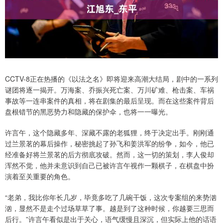
CCTV-8正在热播的《以法之名》即将迎来高潮大结局，剧中的一系列
谜团将逐一揭开。万海案、乔振兴死亡案、万川矿难、枪击案、车祸
事故等一连串案件的真相，将在剧集的最后呈现。而在这些案件背后
盘根错节的黑恶势力和隐藏的保护伞，也将一一曝光。
许言午，这个隐藏多年、深藏不露的老狐狸，终于决定出手。刚刚通
过兰景茗的幕后操作，秘密挑起了孙飞和姜洪军的纷争，如今，他已
经准备好将兰景茗的后方彻底攻破。然而，这一切的策划，李人俊却
浑然不觉，他并未意识到自己已被许言午视作一颗棋子，在棋盘中扮
演着至关重要的角色。
“老弟，我比你年长几岁，毕竟多吃了几碗干饭，这次专案组的来势汹
汹，显然不是走个过场草草了事。越是到了这种时候，你越要三思而
后行。”许言午看似是出于关心，语气缓慢且深沉，但实际上他的话语