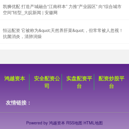
凯狮优配 打造产城融合“江南样本” 力推“产业园区” 向“综合城市
空间”转型_大皖新闻 | 安徽网
恒运配资 它被称为&quot;天然养肝菜&quot;，但常常被人忽视！
抗菌消炎，清肺润燥
鸿越资本
安全配资公
实盘配资平
配资炒股平
司
台
台
友情链接：
Powered by
鸿越资本
RSS地图
HTML地图