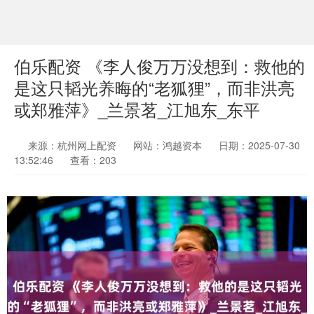
伯乐配资 《李人俊万万没想到：救他的
是这只韬光养晦的“老狐狸”，而非洪亮
或郑雅萍》_兰景茗_江旭东_东平
来源：杭州网上配资
网站：鸿越资本
日期：2025-07-30
13:52:46
查看：203