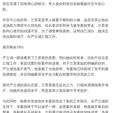
背后充满了别有用心的暗示。李人俊此时依旧未能看破许言午的心
机。
许言午心知肚明，兰景茗是李人俊妻子柳韵的小姨，这层关系让他在
这场权力博弈中占得先机。自从姜洪军和孙飞被专案组带走，兰景茗
的内心便开始动荡不安。为了调查事情真相，证明自己清白，她决定
亲自跑到省厅，向严立成汇报工作。
展开剩余78%
严立成一眼就看穿了兰景茗的意图，明白她此时前来，目的不仅仅是
汇报工作，更是试图打听案件的进展。对于兰景茗如此明确的目的，
严立成也毫不客气，他直截了当地表明，专案组已经获得了东平的最
高调查权，并且明确要求东平全力配合郑雅萍和洪亮的工作。
面对严立成的直白态度，兰景茗毫无反抗之力，只能灰溜溜地离开省
厅，但她并未返回东平，而是直奔江旭东家中寻求庇护。
与此同时，检察长张放也向专案组传达了新的工作指示。在严立成的
支持下，专案组终于可以放手一搏，追查案件真相，彻底揭开幕后的
黑幕。张检察长不容有失，立刻通过电话指示专案组加快进度，迅速