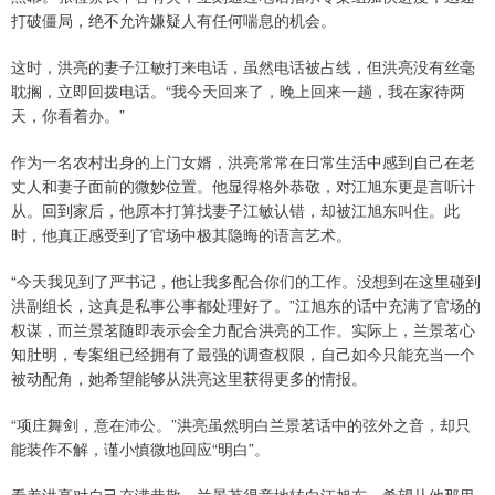
打破僵局，绝不允许嫌疑人有任何喘息的机会。
这时，洪亮的妻子江敏打来电话，虽然电话被占线，但洪亮没有丝毫
耽搁，立即回拨电话。“我今天回来了，晚上回来一趟，我在家待两
天，你看着办。”
作为一名农村出身的上门女婿，洪亮常常在日常生活中感到自己在老
丈人和妻子面前的微妙位置。他显得格外恭敬，对江旭东更是言听计
从。回到家后，他原本打算找妻子江敏认错，却被江旭东叫住。此
时，他真正感受到了官场中极其隐晦的语言艺术。
“今天我见到了严书记，他让我多配合你们的工作。没想到在这里碰到
洪副组长，这真是私事公事都处理好了。”江旭东的话中充满了官场的
权谋，而兰景茗随即表示会全力配合洪亮的工作。实际上，兰景茗心
知肚明，专案组已经拥有了最强的调查权限，自己如今只能充当一个
被动配角，她希望能够从洪亮这里获得更多的情报。
“项庄舞剑，意在沛公。”洪亮虽然明白兰景茗话中的弦外之音，却只
能装作不解，谨小慎微地回应“明白”。