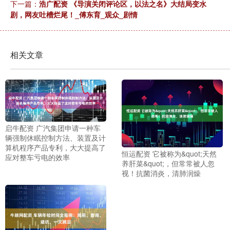
下一篇：
浩广配资 《导演关闭评论区，以法之名》大结局变水
剧，网友吐槽烂尾！_傅东育_观众_剧情
相关文章
启牛配资 广汽集团申请一种车
辆强制休眠控制方法、装置及计
算机程序产品专利，大大提高了
恒运配资 它被称为&quot;天然
应对整车亏电的效率
养肝菜&quot;，但常常被人忽
视！抗菌消炎，清肺润燥