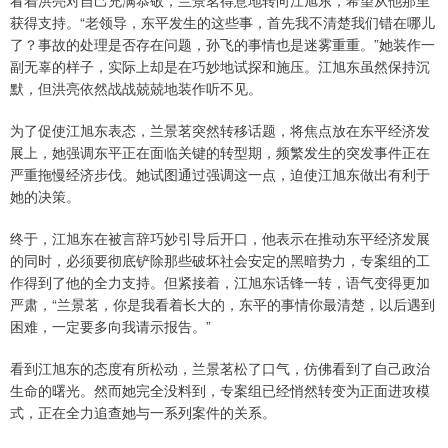
看着洪亮对自己充满恭敬，兰景茗得意地转向江旭东，希望从他那里
获得支持。“老领导，东平发生的这些事，首先我不清楚我们错在哪儿
了？事故的处理是否存在问题，孙飞的事情也是迷雾重重。”她装作一
副无辜的样子，实际上却是在巧妙地试探和施压。江旭东虽然保持沉
默，但洪亮依然战战兢兢地装作听不见。
为了促使江旭东表态，兰景茗突然转移话题，将焦点放在东平经济发
展上，她强调东平正在面临关键的转型期，频繁发生的突发事件正在
严重拖慢经济步伐。她试图通过强调这一点，迫使江旭东做出有利于
她的决策。
终于，江旭东在被言辞巧妙引导后开口，他表示在推动东平经济发展
的同时，必须要彻底铲除那些破坏社会安定的黑暗势力，专案组的工
作得到了他的全力支持。但紧接着，江旭东话锋一转，语气变得更加
严肃，“兰景茗，你是我看着长大的，东平的事情你最清楚，以后遇到
困难，一定要多向我请示报告。”
看到江旭东的态度有所松动，兰景茗松了口气，仿佛看到了自己政治
生命的曙光。然而她完全没料到，专案组已经悄然转变为正面进攻模
式，正在全力追查她与一系列案件的关系。