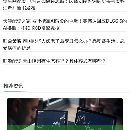
资生网配资 《誓言如磐铸忠诚：民族团结誓词碑史实与资料
汇考》新书发布
天津配资之家 被吐槽靠AI渲染的垃圾！英伟达回应DLSS 5的
AI换脸：不读取3D引擎数据
旺鼎策略 泰国那些人妖老了后变丑怎么办？靠积蓄生活，忍
受病痛的折磨
旺源配资 天山陵园有生态葬吗？具体葬式有哪些？
推荐资讯